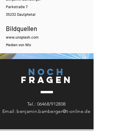
Parkstraße 7
35232 Dautphetal
Bildquellen
www.unsplash.com
Medien von Wix
Noch
Fragen
Tel.: 06468/912808
Email:
benjamin.bamberger@t-online.de